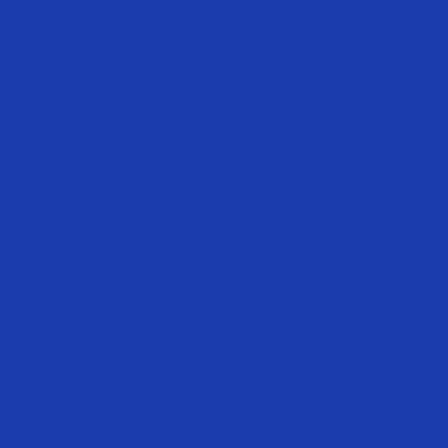
Лазерное омоложение лица
Лазерная шлифовка лица
Лазерный пилинг
Лазерный пилинг для лица
Лазерная шлифовка рук
Лазерное отбеливание подмышек
Лазерное отбеливание бикини
Эстетическая гинекология
Эстетическая гинекология и интимное омоложение
Лечение пролапса (опущения) гениталий
Послеродовая реабилитация
Лазерное вагинальное омоложение
Омоложение аногенитальной области
Лазерное омоложение вульвы и влагалища
Лазерное отбеливание аногенитальной области