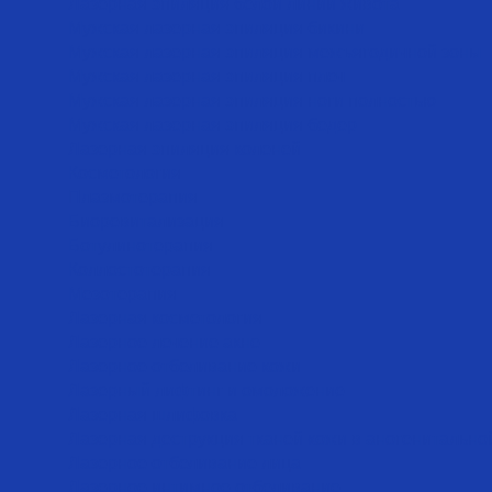
Лазерная эпиляция белой линии живота
Мужская лазерная эпиляция бикини
Мужская лазерная эпиляция межъягодичной зоны
Мужская лазерная эпиляция плеч
Мужская лазерная эпиляция ноги полностью
Мужская лазерная эпиляция бедер
Лазерная эпиляция коленей
Косметология
Плазмотерапия
Биоревитализация
Ботулинотерапия
Коллостотерапия
Мезотерапия
Лазерная косметология
Лазерное лечение акне
Лазерное отбеливание кожи
Лазерный лифтинг и омоложение
Лазерная шлифовка
Лазерная деструкция тканей кожи в аногенитально
Лазерное отбеливание лица
Лазерное интимное отбеливание