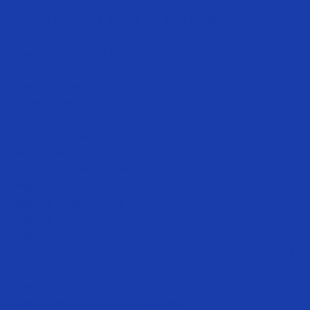
Мужская лазерная эпиляция плеч
Мужская лазерная эпиляция ноги полностью
Мужская лазерная эпиляция бедер
Лазерная эпиляция коленей
Косметология
Плазмотерапия
Биоревитализация
Ботулинотерапия
Коллостотерапия
Мезотерапия
Лазерная косметология
Лазерное лечение акне
Лазерное отбеливание кожи
Лазерный лифтинг и омоложение
Лазерная шлифовка
Лазерная деструкция тканей кожи в аногенитальной
области
Лазерное отбеливание лица
Лазерное интимное отбеливание