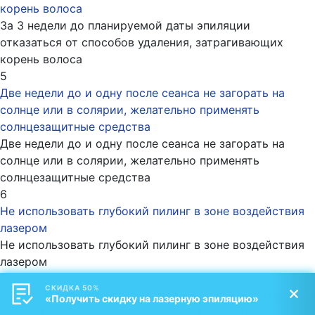
корень волоса
За 3 недели до планируемой даты эпиляции
отказаться от способов удаления, затрагивающих
корень волоса
5
Две недели до и одну после сеанса не загорать на
солнце или в солярии, желательно применять
солнцезащитные средства
Две недели до и одну после сеанса не загорать на
солнце или в солярии, желательно применять
солнцезащитные средства
6
Не использовать глубокий пилинг в зоне воздействия
лазером
Не использовать глубокий пилинг в зоне воздействия
лазером
7
СКИДКА 50%
Накануне или прямо перед процедурой очистить кожу
«Получить скидку на лазерную эпиляцию»
от косметических средств, побрить область