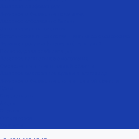
Лазерная шлифовка рук
Лазерное отбеливание подмышек
Лазерное отбеливание бикини
Эстетическая гинекология
Эстетическая гинекология и интимное омоложение
Лечение пролапса (опущения) гениталий
Послеродовая реабилитация
Лазерное вагинальное омоложение
Омоложение аногенитальной области
Лазерное омоложение вульвы и влагалища
Лазерное отбеливание аногенитальной области
Цены
Специалисты
Акции
Отзывы
Фотогалерея
Контакты