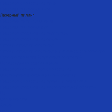
Лазерное омоложение лица
Лазерная шлифовка лица
Лазерный пилинг
Лазерный пилинг для лица
Лазерная шлифовка рук
Лазерное отбеливание подмышек
Лазерное отбеливание бикини
Эстетическая гинекология
Эстетическая гинекология и интимное омоложение
Лечение пролапса (опущения) гениталий
Послеродовая реабилитация
Лазерное вагинальное омоложение
Омоложение аногенитальной области
Лазерное омоложение вульвы и влагалища
Лазерное отбеливание аногенитальной области
Цены
Специалисты
Акции
Отзывы