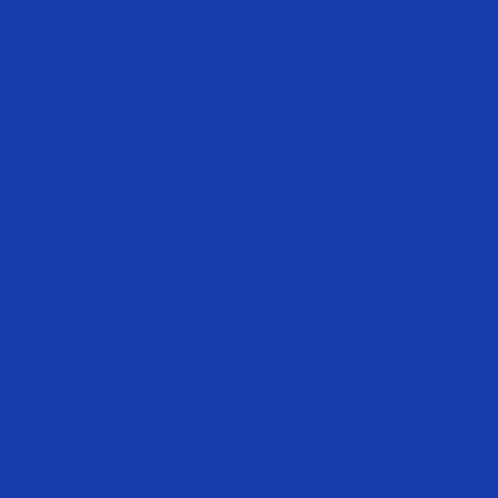
Косметология
Плазмотерапия
Биоревитализация
Ботулинотерапия
Коллостотерапия
Мезотерапия
Лазерная косметология
Лазерное лечение акне
Лазерное отбеливание кожи
Лазерный лифтинг и омоложение
Лазерная шлифовка
Лазерная деструкция тканей кожи в аногенитальной
области
Лазерное отбеливание лица
Лазерное интимное отбеливание
Лазерное омоложение лица
Лазерная шлифовка лица
Лазерный пилинг
Лазерный пилинг для лица