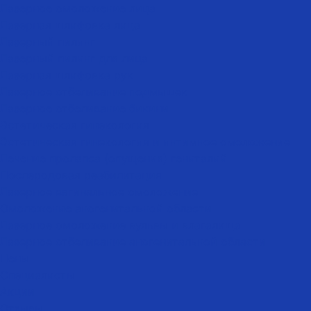
Лазерное омоложение лица
Лазерная шлифовка лица
Лазерный пилинг
Лазерный пилинг для лица
Лазерная шлифовка рук
Лазерное отбеливание подмышек
Лазерное отбеливание бикини
Эстетическая гинекология
Эстетическая гинекология и интимное омоложение
Лечение пролапса (опущения) гениталий
Послеродовая реабилитация
Лазерное вагинальное омоложение
Омоложение аногенитальной области
Лазерное омоложение вульвы и влагалища
Лазерное отбеливание аногенитальной области
Цены
Специалисты
Акции
Отзывы